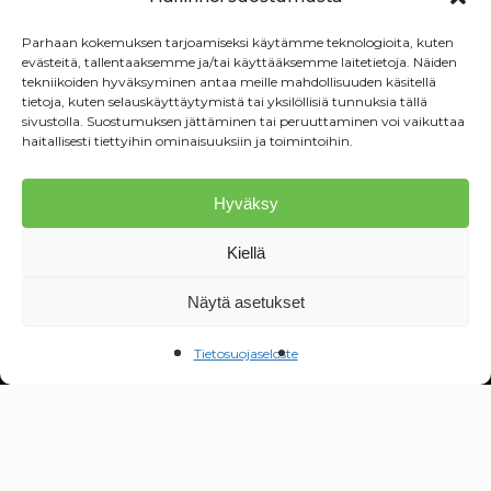
Sijoittajille
Yhteystiedot
Parhaan kokemuksen tarjoamiseksi käytämme teknologioita, kuten
Ota yhteyttä
evästeitä, tallentaaksemme ja/tai käyttääksemme laitetietoja. Näiden
tekniikoiden hyväksyminen antaa meille mahdollisuuden käsitellä
Sula Forest Oy
tietoja, kuten selauskäyttäytymistä tai yksilöllisiä tunnuksia tällä
sivustolla. Suostumuksen jättäminen tai peruuttaminen voi vaikuttaa
Äijäpatintie 1, 69700 Veteli
haitallisesti tiettyihin ominaisuuksiin ja toimintoihin.
Y-Tunnus: 3459777-3
Hyväksy
+358 40 515 9876
juha@sulaforest.fi
Kiellä
Seuraa meitä somessa
Näytä asetukset
Tietosuojaseloste
© 2026 Sula Forest Oy. Site by
Kajahdus.