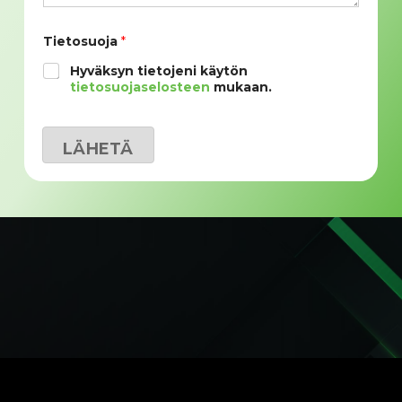
*
Tietosuoja
*
N
i
Hyväksyn tietojeni käytön
m
tietosuojaselosteen
mukaan.
i
t
a
i
LÄHETÄ