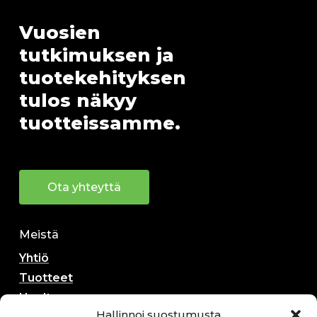
Vuosien
tutkimuksen
ja
tuotekehityksen
tulos
näkyy
tuotteissamme.
Ota yhteyttä
Meistä
Yhtiö
Tuotteet
Huolto
Hallinnoi suostumusta