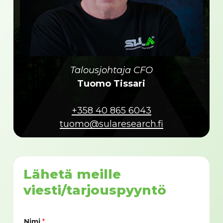
Talousjohtaja CFO
Tuomo Tissari
+358 40 865 6043
tuomo@sularesearch.fi
Lähetä meille
viesti/tarjouspyyntö
Nimi
*