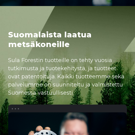
Suomalaista laatua
metsäkoneille
Sula Forestin tuotteille on tehty vuosia
tutkimusta ja tuotekehitystä, ja tuotteet
ovat patentoituja. Kaikki tuotteemme sekä
palvelumme on suunniteltu ja valmistettu
Suomessa vastuullisesti.
Sula
Vetopyörä