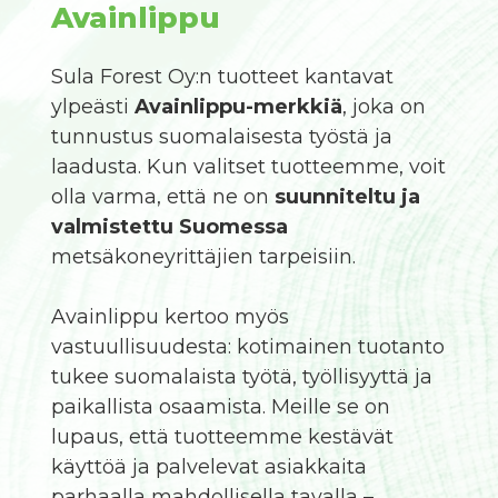
Avainlippu
Sula Forest Oy:n tuotteet kantavat
ylpeästi
Avainlippu-merkkiä
, joka on
tunnustus suomalaisesta työstä ja
laadusta. Kun valitset tuotteemme, voit
olla varma, että ne on
suunniteltu ja
valmistettu Suomessa
metsäkoneyrittäjien tarpeisiin.
Avainlippu kertoo myös
vastuullisuudesta: kotimainen tuotanto
tukee suomalaista työtä, työllisyyttä ja
paikallista osaamista. Meille se on
lupaus, että tuotteemme kestävät
käyttöä ja palvelevat asiakkaita
parhaalla mahdollisella tavalla –