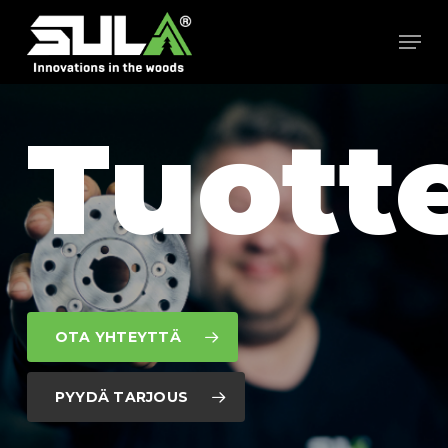
Skip
Men
to
main
content
Tuott
OTA YHTEYTTÄ
PYYDÄ TARJOUS