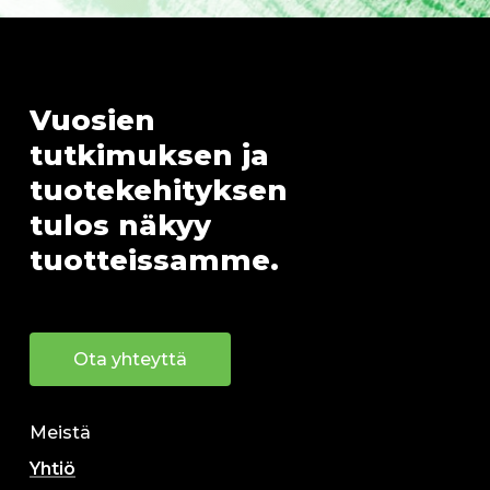
Vuosien
tutkimuksen
ja
tuotekehityksen
tulos
näkyy
tuotteissamme.
Ota yhteyttä
Meistä
Yhtiö