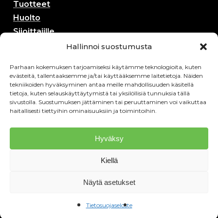
Tuotteet
Huolto
Sijoittajille
Yhteystiedot
Hallinnoi suostumusta
Ota yhteyttä
Parhaan kokemuksen tarjoamiseksi käytämme teknologioita, kuten
Sula Forest Oy
evästeitä, tallentaaksemme ja/tai käyttääksemme laitetietoja. Näiden
tekniikoiden hyväksyminen antaa meille mahdollisuuden käsitellä
Äijäpatintie 1, 69700 Veteli
tietoja, kuten selauskäyttäytymistä tai yksilöllisiä tunnuksia tällä
sivustolla. Suostumuksen jättäminen tai peruuttaminen voi vaikuttaa
Y-Tunnus: 3459777-3
haitallisesti tiettyihin ominaisuuksiin ja toimintoihin.
+358 40 515 9876
juha@sulaforest.fi
Hyväksy
Kiellä
Seuraa meitä somessa
Näytä asetukset
Tietosuojaseloste